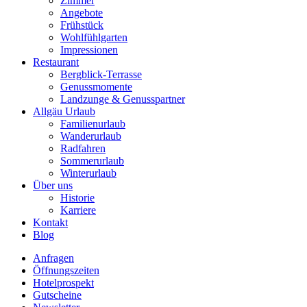
Zimmer
Angebote
Frühstück
Wohlfühlgarten
Impressionen
Restaurant
Bergblick-Terrasse
Genussmomente
Landzunge & Genusspartner
Allgäu Urlaub
Familienurlaub
Wanderurlaub
Radfahren
Sommerurlaub
Winterurlaub
Über uns
Historie
Karriere
Kontakt
Blog
Anfragen
Öffnungszeiten
Hotelprospekt
Gutscheine